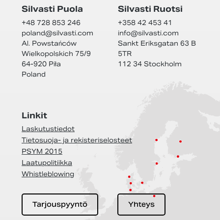
Silvasti Puola
Silvasti Ruotsi
+48 728 853 246
+358 42 453 41
poland@
silvasti.com
info@
silvasti.com
Al. Powstańców
Sankt Eriksgatan 63 B
Wielkopolskich 75/9
5TR
64-920 Piła
112 34 Stockholm
Poland
Linkit
Laskutustiedot
Tietosuoja- ja rekisteriselosteet
PSYM 2015
Laatupolitiikka
Whistleblowing
Tarjouspyyntö
Yhteys