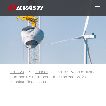
Siirry sisältöön
Etusivu
/
Uutiset
/
Ville Silvasti mukana
suomen EY Entrepreneur of the Year 2020 -
kilpailun finaalisssa