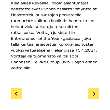
Kisa alkaa keväällä, jolloin asiantuntijat
haastattelevat kilpaan osallistuvat yrittäjät.
Haastattelulausuntojen perusteella
tuomaristo valitsee finalistit, haastattelee
heidät vielä kerran, ja tekee sitten
ratkaisunsa. Voittaja julkistettiin
Entrepreneur of the Year -gaalassa, joka
tällä kertaa järjestettiin koronarajoitusten
vuoksi virtuaalisena Helsingissä 15.1.2021.
Voittajaksi tuomaristo valitsi Topi
Paanasen, Peikko Group Oy:n. Paljon onnea
voittajalle!
SIIRRY EDELLISEEN
SIIR