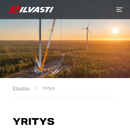
Siirry sisältöön
Etusivu
/
Yritys
YRITYS