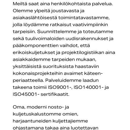
Meiltä saat aina henkilökohtaista palvelua.
Olemme ylpeitä joustavasta ja
asiakaslähtöisestä toimintatavastamme,
jolla löydämme ratkaisut vaativimpiinkin
tarpeisiin. Suunnittelemme ja toteutamme
sekä tuulivoimaloiden uudisrakennukset ja
pääkomponenttien vaihdot, että
erikoiskuljetukset ja projektilogistiikan aina
asiakkaidemme tarpeiden mukaan,
yksittäisistä suorituksista haastaviin
kokonaisprojekteihin avaimet käteen-
periaatteella. Palveluidemme laadun
takeena toimii ISO9001-, ISO140001- ja
ISO45001- sertifikaatit.
Oma, moderni nosto- ja
kuljetuskalustomme omien,
harjaantuneiden kuljettajiemme
ohjastamana takaa aina luotettavan