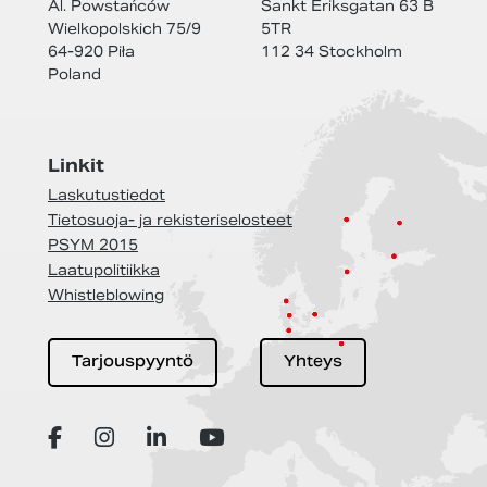
Al. Powstańców
Sankt Eriksgatan 63 B
Wielkopolskich 75/9
5TR
64-920 Piła
112 34 Stockholm
Poland
Linkit
Laskutustiedot
Tietosuoja- ja rekisteriselosteet
PSYM 2015
Laatupolitiikka
Whistleblowing
Tarjouspyyntö
Yhteys