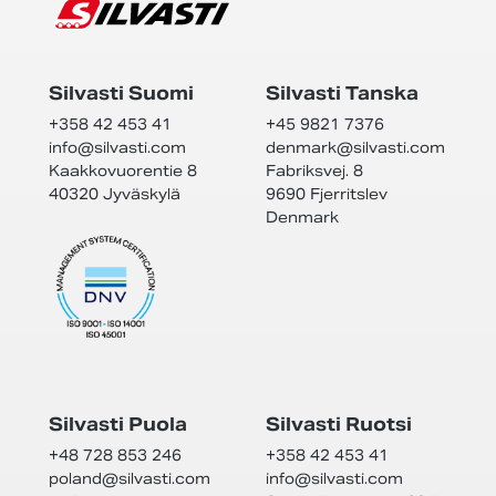
Silvasti Suomi
Silvasti Tanska
+358 42 453 41
+45 9821 7376
info@
silvasti.com
denmark@
silvasti.com
Kaakkovuorentie 8
Fabriksvej. 8
40320 Jyväskylä
9690 Fjerritslev
Denmark
Silvasti Puola
Silvasti Ruotsi
+48 728 853 246
+358 42 453 41
poland@
silvasti.com
info@
silvasti.com