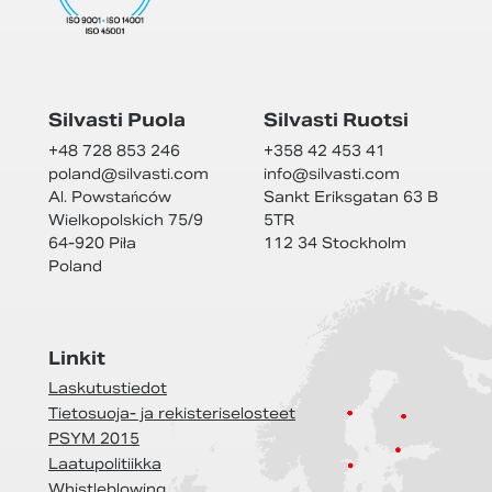
Silvasti Puola
Silvasti Ruotsi
+48 728 853 246
+358 42 453 41
poland@
silvasti.com
info@
silvasti.com
Al. Powstańców
Sankt Eriksgatan 63 B
Wielkopolskich 75/9
5TR
64-920 Piła
112 34 Stockholm
Poland
Linkit
Laskutustiedot
Tietosuoja- ja rekisteriselosteet
PSYM 2015
Laatupolitiikka
Whistleblowing