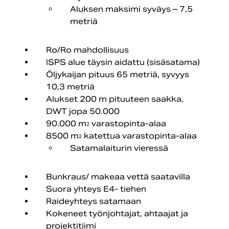
Aluksen maksimi syväys – 7,5
metriä
Ro/Ro mahdollisuus
ISPS alue täysin aidattu (sisäsatama)
Öljykaijan pituus 65 metriä, syvyys
10,3 metriä
Alukset 200 m pituuteen saakka,
DWT jopa 50.000
90.000 m
varastopinta-alaa
2
8500 m
katettua varastopinta-alaa
2
Satamalaiturin vieressä
Bunkraus/ makeaa vettä saatavilla
Suora yhteys E4- tiehen
Raideyhteys satamaan
Kokeneet työnjohtajat, ahtaajat ja
projektitiimi