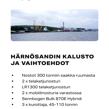
HÄRNÖSANDIN KALUSTO
JA VAIHTOEHDOT
Nostot 300 tonniin saakka ruumasta
2 x telaketjunosturi
LR1300 telaketjunosturi
2 x mobiilinosturia varastossa
Sennbogen Bulk 870E Hybridi
3 x kurottaja, 45-110 tonnin