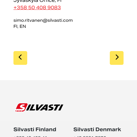
Jyväskylä Office, FI
+358 50 408 9083
simo.ritvanen@silvasti.com
FI, EN
SIIRRY EDELLISEEN
SIIR
Silvasti Finland
Silvasti Denmark