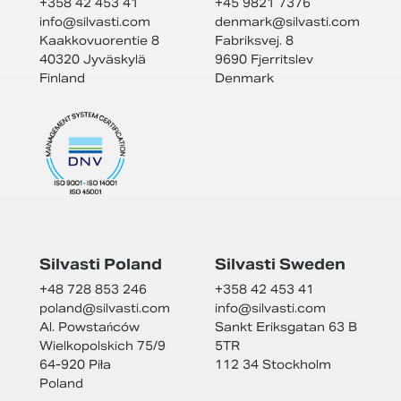
+358 42 453 41
+45 9821 7376
info@
silvasti.com
denmark@
silvasti.com
Kaakkovuorentie 8
Fabriksvej. 8
40320 Jyväskylä
9690 Fjerritslev
Finland
Denmark
Silvasti Poland
Silvasti Sweden
+48 728 853 246
+358 42 453 41
poland@
silvasti.com
info@
silvasti.com
Al. Powstańców
Sankt Eriksgatan 63 B
Wielkopolskich 75/9
5TR
64-920 Piła
112 34 Stockholm
Poland