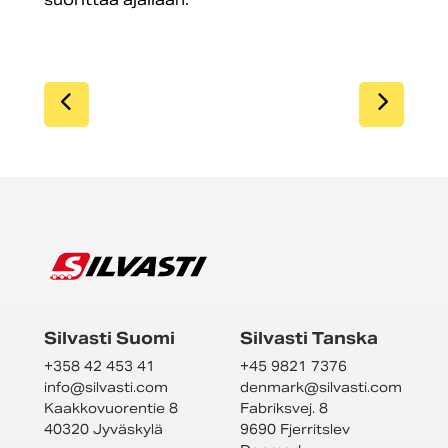
SIIRRY EDELLISEEN
SIIR
Silvasti Suomi
Silvasti Tanska
+358 42 453 41
+45 9821 7376
info@
silvasti.com
denmark@
silvasti.com
Kaakkovuorentie 8
Fabriksvej. 8
40320 Jyväskylä
9690 Fjerritslev