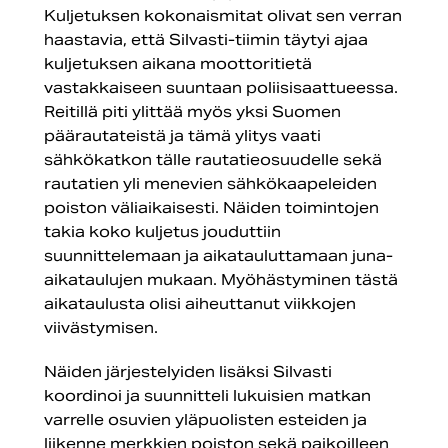
Kuljetuksen kokonaismitat olivat sen verran
haastavia, että Silvasti-tiimin täytyi ajaa
kuljetuksen aikana moottoritietä
vastakkaiseen suuntaan poliisisaattueessa.
Reitillä piti ylittää myös yksi Suomen
päärautateistä ja tämä ylitys vaati
sähkökatkon tälle rautatieosuudelle sekä
rautatien yli menevien sähkökaapeleiden
poiston väliaikaisesti. Näiden toimintojen
takia koko kuljetus jouduttiin
suunnittelemaan ja aikatauluttamaan juna-
aikataulujen mukaan. Myöhästyminen tästä
aikataulusta olisi aiheuttanut viikkojen
viivästymisen.
Näiden järjestelyiden lisäksi Silvasti
koordinoi ja suunnitteli lukuisien matkan
varrelle osuvien yläpuolisten esteiden ja
liikenne merkkien poiston sekä paikoilleen