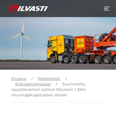
Siirry sisältöön
Etusivu
/
Referenssit
/
Erikoiskuljetukset
/
Suunniteltu
rautatieverkon katkos Silvastin 138tn
muuntajakuljetuksen aikaan