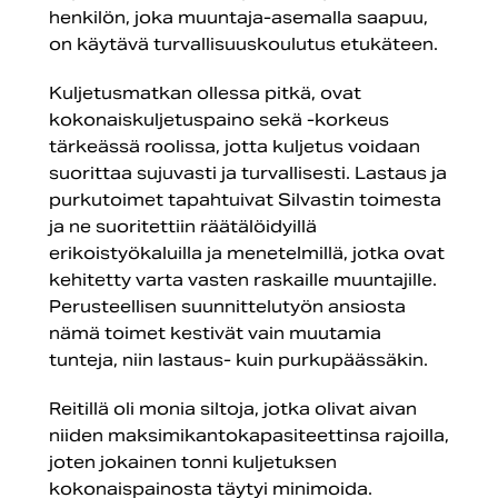
henkilön, joka muuntaja-asemalla saapuu,
on käytävä turvallisuuskoulutus etukäteen.
Kuljetusmatkan ollessa pitkä, ovat
kokonaiskuljetuspaino sekä -korkeus
tärkeässä roolissa, jotta kuljetus voidaan
suorittaa sujuvasti ja turvallisesti. Lastaus ja
purkutoimet tapahtuivat Silvastin toimesta
ja ne suoritettiin räätälöidyillä
erikoistyökaluilla ja menetelmillä, jotka ovat
kehitetty varta vasten raskaille muuntajille.
Perusteellisen suunnittelutyön ansiosta
nämä toimet kestivät vain muutamia
tunteja, niin lastaus- kuin purkupäässäkin.
Reitillä oli monia siltoja, jotka olivat aivan
niiden maksimikantokapasiteettinsa rajoilla,
joten jokainen tonni kuljetuksen
kokonaispainosta täytyi minimoida.