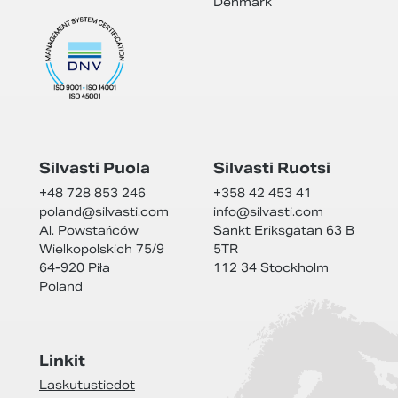
Denmark
Silvasti Puola
Silvasti Ruotsi
+48 728 853 246
+358 42 453 41
poland@
silvasti.com
info@
silvasti.com
Al. Powstańców
Sankt Eriksgatan 63 B
Wielkopolskich 75/9
5TR
64-920 Piła
112 34 Stockholm
Poland
Linkit
Laskutustiedot