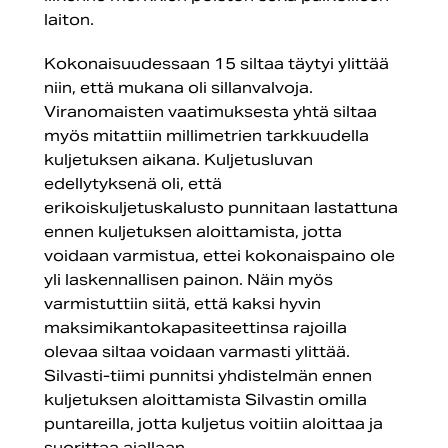
laiton.
Kokonaisuudessaan 15 siltaa täytyi ylittää
niin, että mukana oli sillanvalvoja.
Viranomaisten vaatimuksesta yhtä siltaa
myös mitattiin millimetrien tarkkuudella
kuljetuksen aikana. Kuljetusluvan
edellytyksenä oli, että
erikoiskuljetuskalusto punnitaan lastattuna
ennen kuljetuksen aloittamista, jotta
voidaan varmistua, ettei kokonaispaino ole
yli laskennallisen painon. Näin myös
varmistuttiin siitä, että kaksi hyvin
maksimikantokapasiteettinsa rajoilla
olevaa siltaa voidaan varmasti ylittää.
Silvasti-tiimi punnitsi yhdistelmän ennen
kuljetuksen aloittamista Silvastin omilla
puntareilla, jotta kuljetus voitiin aloittaa ja
suorittaa ajallaan.