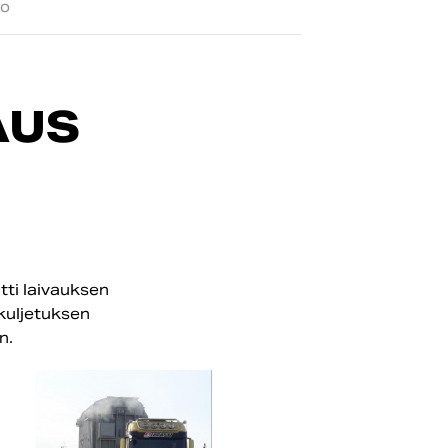
io
AUS
tti laivauksen
kuljetuksen
n.