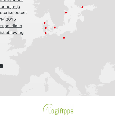
tosuoja- ja
isteriselosteet
YM 2015
tupolitiikka
stleblowing