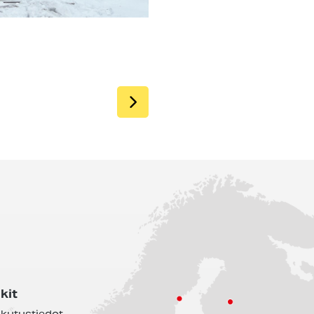
SIIRRY SEURAAVAAN
kit
kutustiedot