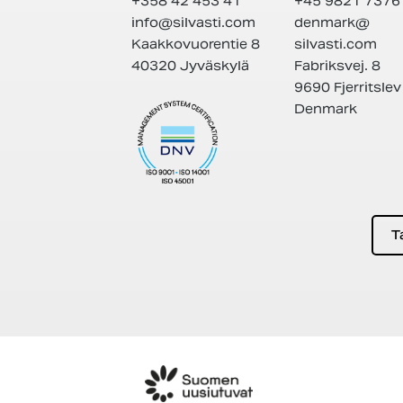
+358 42 453 41
+45 9821 7376
info@
silvasti.com
denmark@
Kaakkovuorentie 8
silvasti.com
40320 Jyväskylä
Fabriksvej. 8
9690 Fjerritslev
Denmark
T