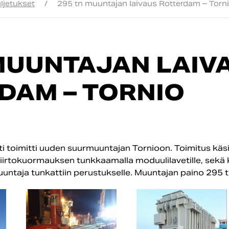
ljetukset
/
295 tn muuntajan laivaus Rotterdam – Torn
 MUUNTAJAN LAIV
DAM – TORNIO
i toimitti uuden suurmuuntajan Tornioon. Toimitus käsi
iirtokuormauksen tunkkaamalla moduulilavetille, sekä 
ntaja tunkattiin perustukselle. Muuntajan paino 295 t