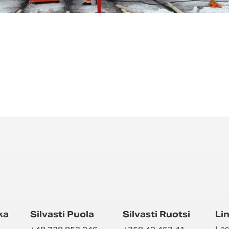
EEN
ka
Silvasti Puola
Silvasti Ruotsi
Lin
Las