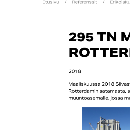
Etusivu
/
Referenssit
/
Erikoisku
295 TN
ROTTER
2018
Maaliskuussa 2018 Silvast
Rotterdamin satamasta, s
muuntoasemalle, jossa muu