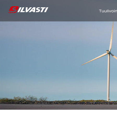
Tuulivoi
Siirry sisältöön