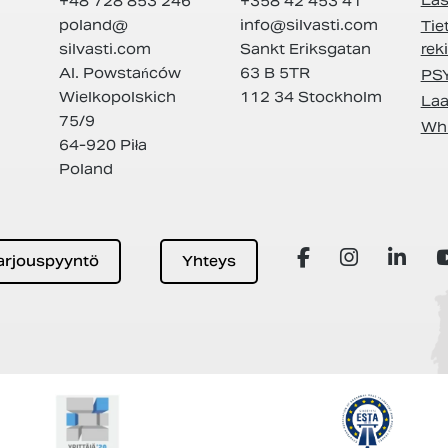
+48 728 853 246
+358 42 453 41
poland@
info@
silvasti.com
Tie
silvasti.com
Sankt Eriksgatan
rek
Al. Powstańców
63 B 5TR
PS
Wielkopolskich
112 34 Stockholm
Laa
75/9
Whi
64-920 Piła
Poland
arjouspyyntö
Yhteys