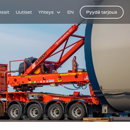
nssit
Uutiset
Yhteys
EN
Pyydä tarjous