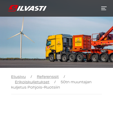
Siirry sisältöön
Etusivu
/
Referenssit
/
Erikoiskuljetukset
/
50tn muuntajan
kuljetus Pohjois-Ruotsiin