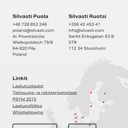
Silvasti Puola
Silvasti Ruotsi
+48 728 853 246
+358 42 453 41
poland@
silvasti.com
info@
silvasti.com
Al. Powstańców
Sankt Eriksgatan 63 B
Wielkopolskich 75/9
5TR
64-920 Piła
112 34 Stockholm
Poland
Linkit
Laskutustiedot
Tietosuoja- ja rekisteriselosteet
PSYM 2015
Laatupolitiikka
Whistleblowing