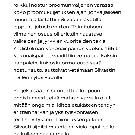
roikkui nosturiproomun vaijerien varassa
koko proomukuljetuksen ajan, jonka jälkeen
muuntaja lastattiin Silvastin lavetille
loppukuljetusta varten. Toimituksen
viimeinen osuus oli erittäin haastava
vaikeiden ja jyrkkien vuoriteiden takia.
Yhdistelmän kokonaispainon vuoksi; 165 tn
kokonaispaino, vaadittiin vetoapua kaksin
kappalein; kaivoskuorma-auto sekä
nosturiauto, auttoivat vetämään Silvastin
trailerin ylös vuorille.
Projekti saatiin suoritettua loppuun
onnistuneesti, eikä matkan varrella ollut
mitään ongelmia, kiitos etukäteen tehdyn
erittäin tarkan ja yksityiskohtaisen
reittiselvityksen. Toimituksen jälkeen
Silvasti sijoitti muuntajan vielä lopulliselle
paikalleen haalaamalla.