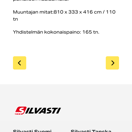
Muuntajan mitat:810 x 333 x 416 cm / 110
tn
Yhdistelmän kokonaispaino: 165 tn.
SIIRRY EDELLISEEN
SIIR
Silvasti Suomi
Silvasti Tanska