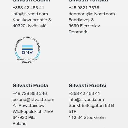
+358 42 453 41
+45 9821 7376
info@
silvasti.com
denmark@
silvasti.com
Kaakkovuorentie 8
Fabriksvej. 8
40320 Jyväskylä
9690 Fjerritslev
Denmark
Silvasti Puola
Silvasti Ruotsi
+48 728 853 246
+358 42 453 41
poland@
silvasti.com
info@
silvasti.com
Al. Powstańców
Sankt Eriksgatan 63 B
Wielkopolskich 75/9
5TR
64-920 Piła
112 34 Stockholm
Poland