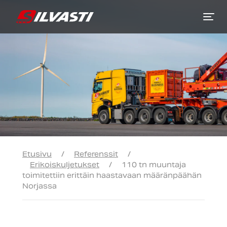
Siirry sisältöön
Etusivu
/
Referenssit
/
Erikoiskuljetukset
/
110 tn muuntaja
toimitettiin erittäin haastavaan määränpäähän
Norjassa