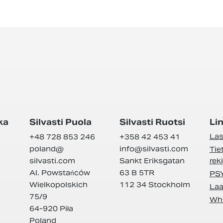
ka
Silvasti Puola
Silvasti Ruotsi
Lin
Las
+48 728 853 246
+358 42 453 41
poland@
info@
silvasti.com
Tie
silvasti.com
Sankt Eriksgatan
rek
Al. Powstańców
63 B 5TR
PS
Wielkopolskich
112 34 Stockholm
Laa
75/9
Whi
64-920 Piła
Poland