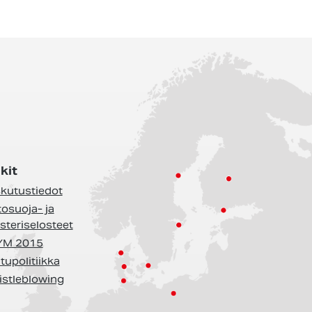
kit
kutustiedot
tosuoja- ja
isteriselosteet
YM 2015
tupolitiikka
stleblowing