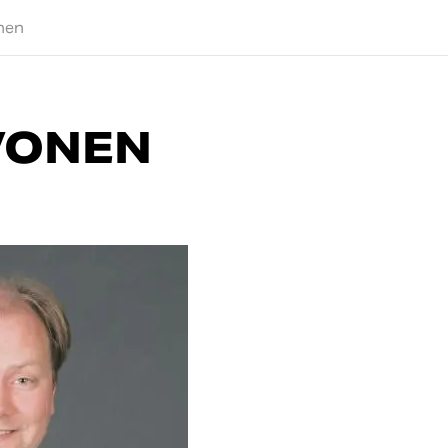
nen
IVONEN