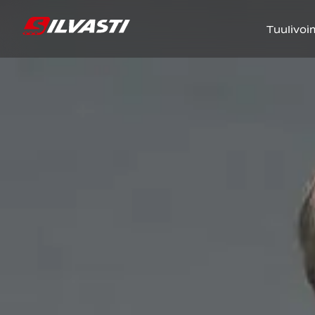
Tuulivoi
Siirry sisältöön