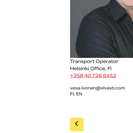
Transport Operator
Helsinki Office, FI
+
358 40 726 6452
vesa.iivonen@silvasti.com
FI, EN
SIIRRY EDELLIS