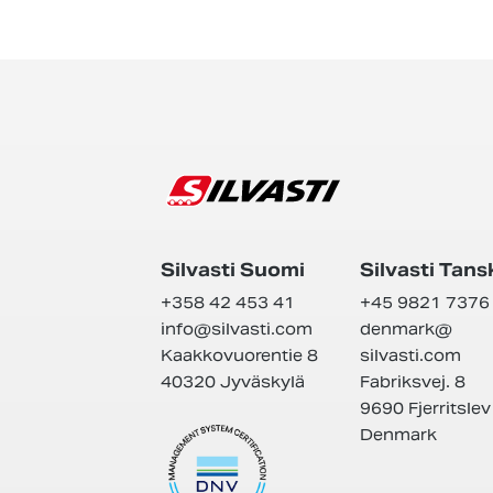
Silvasti Suomi
Silvasti Tans
+358 42 453 41
+45 9821 7376
info@
silvasti.com
denmark@
Kaakkovuorentie 8
silvasti.com
40320 Jyväskylä
Fabriksvej. 8
9690 Fjerritslev
Denmark