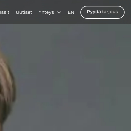
Pyydä tarjous
nssit
Uutiset
Yhteys
EN