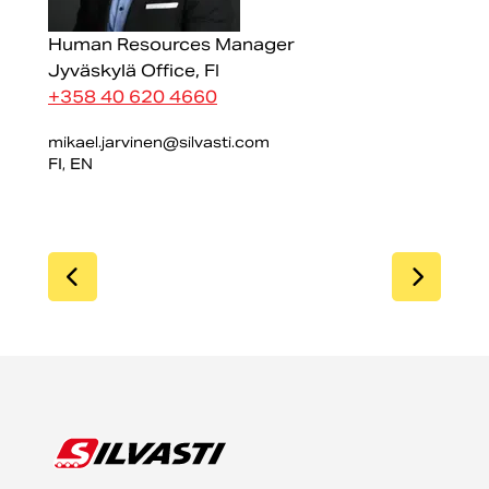
Human Resources Manager
Jyväskylä Office, FI
+3
58 40 620 4660
mikael.jarvinen@silvasti.com
FI, EN
SIIRRY EDELLISEEN
SIIR