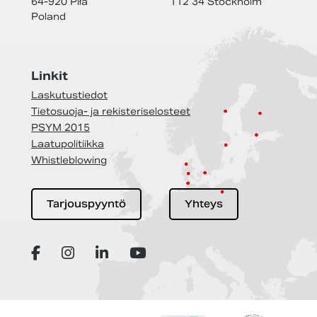
64-920 Piła
112 34 Stockholm
Poland
Linkit
Laskutustiedot
Tietosuoja- ja rekisteriselosteet
PSYM 2015
Laatupolitiikka
Whistleblowing
Tarjouspyyntö
Yhteys