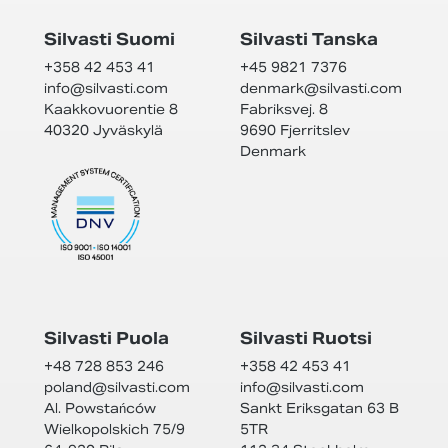
Silvasti Suomi
Silvasti Tanska
+358 42 453 41
+45 9821 7376
info@
silvasti.com
denmark@
silvasti.com
Kaakkovuorentie 8
Fabriksvej. 8
40320 Jyväskylä
9690 Fjerritslev
Denmark
Silvasti Puola
Silvasti Ruotsi
+48 728 853 246
+358 42 453 41
poland@
silvasti.com
info@
silvasti.com
Al. Powstańców
Sankt Eriksgatan 63 B
Wielkopolskich 75/9
5TR