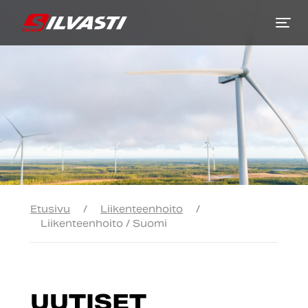
Siirry sisältöön
Etusivu
/
Liikenteenhoito
/
Liikenteenhoito / Suomi
UUTISET