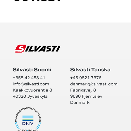
Silvasti Suomi
Silvasti Tanska
+358 42 453 41
+45 9821 7376
info@
silvasti.com
denmark@
silvasti.com
Kaakkovuorentie 8
Fabriksvej. 8
40320 Jyväskylä
9690 Fjerritslev
Denmark