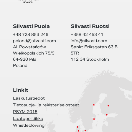
Silvasti Puola
Silvasti Ruotsi
+48 728 853 246
+358 42 453 41
poland@
silvasti.com
info@
silvasti.com
Al. Powstańców
Sankt Eriksgatan 63 B
Wielkopolskich 75/9
5TR
64-920 Piła
112 34 Stockholm
Poland
Linkit
Laskutustiedot
Tietosuoja- ja rekisteriselosteet
PSYM 2015
Laatupolitiikka
Whistleblowing