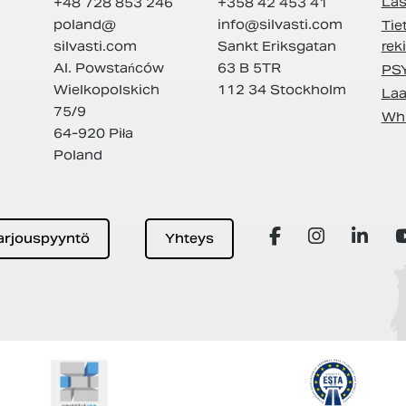
Las
+48 728 853 246
+358 42 453 41
poland@
info@
silvasti.com
Tie
silvasti.com
Sankt Eriksgatan
rek
Al. Powstańców
63 B 5TR
PS
Wielkopolskich
112 34 Stockholm
Laa
75/9
Whi
64-920 Piła
Poland
arjouspyyntö
Yhteys