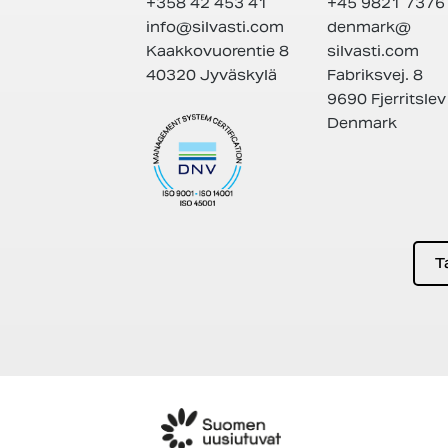
+358 42 453 41
+45 9821 7376
info@
silvasti.com
denmark@
Kaakkovuorentie 8
silvasti.com
40320 Jyväskylä
Fabriksvej. 8
9690 Fjerritslev
Denmark
T