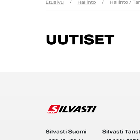
Etusivu
/
Hallinto
/
Hallinto / T
UUTISET
Silvasti Suomi
Silvasti Tans