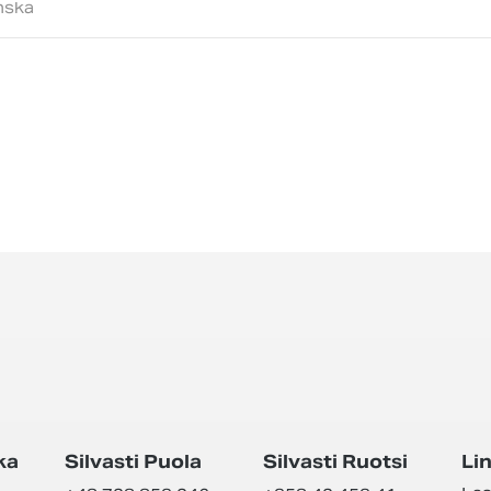
anska
ka
Silvasti Puola
Silvasti Ruotsi
Lin