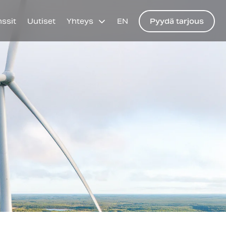
nssit
Uutiset
Yhteys
EN
Pyydä tarjous