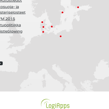
kutustiedot
tosuoja- ja
isteriselosteet
YM 2015
tupolitiikka
stleblowing