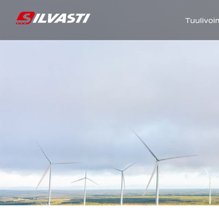
Tuulivoi
Siirry sisältöön